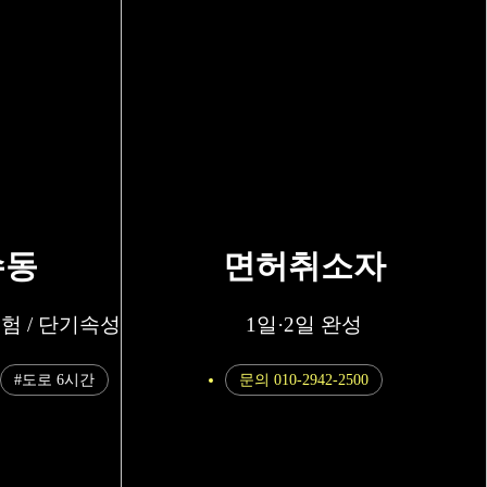
수동
면허취소자
험 / 단기속성
1일·2일 완성
#도로 6시간
문의 010-2942-2500