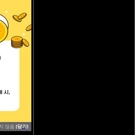
열지 않음
[닫기]