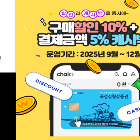
통
1종대형
운전연수
수강신청