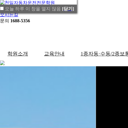
셔틀버스
오늘 하루 이 창을 열지 않음
오늘 하루 이 창을 열지 않음
[닫기]
[닫기]
오시는길
문의
1688-5356
학원소개
교육안내
1종자동·수동/2종보